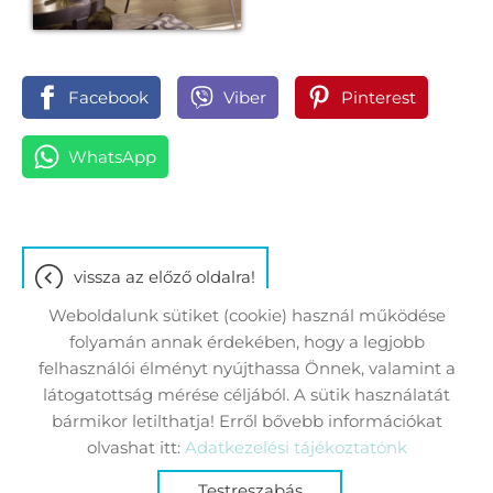
Facebook
Viber
Pinterest
WhatsApp
vissza az előző oldalra!
Weboldalunk sütiket (cookie) használ működése
folyamán annak érdekében, hogy a legjobb
felhasználói élményt nyújthassa Önnek, valamint a
látogatottság mérése céljából. A sütik használatát
Oldal információk
Adatkezelési tájékoztató
bármikor letilthatja! Erről bővebb információkat
Impresszum
Sütik kezelése
olvashat itt:
Adatkezelési tájékoztatónk
Testreszabás
© 2026 - Minden jog fenntartva