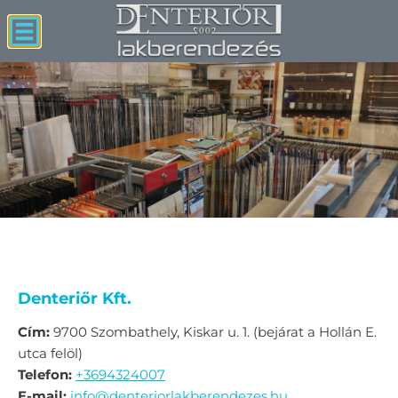
Denteriőr Kft.
Cím:
9700 Szombathely, Kiskar u. 1. (bejárat a Hollán E.
utca felöl)
Telefon:
+3694324007
E-mail:
info@denteriorlakberendezes.hu