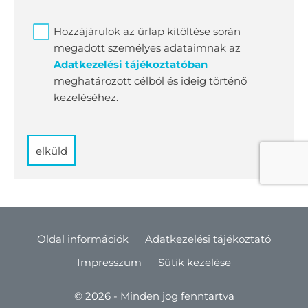
Hozzájárulok az űrlap kitöltése során
megadott személyes adataimnak az
Adatkezelési tájékoztatóban
meghatározott célból és ideig történő
kezeléséhez.
elküld
Oldal információk
Adatkezelési tájékoztató
Impresszum
Sütik kezelése
© 2026 - Minden jog fenntartva