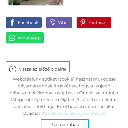
Facebook
Viber
Pinterest
WhatsApp
vissza az előző oldalra!
Weboldalunk sütiket (cookie) használ működése
folyamán annak érdekében, hogy a legjobb
felhasználói élményt nyújthassa Önnek, valamint a
látogatottság mérése céljából. A sütik használatát
Oldal információk
Adatkezelési tájékoztató
bármikor letilthatja! Erről bővebb információkat
Impresszum
Sütik kezelése
olvashat itt:
Adatkezelési tájékoztatónk
Testreszabás
© 2026 - Minden jog fenntartva