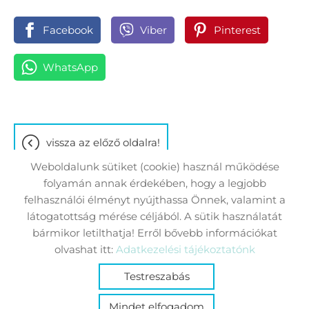
Facebook
Viber
Pinterest
WhatsApp
vissza az előző oldalra!
Weboldalunk sütiket (cookie) használ működése
folyamán annak érdekében, hogy a legjobb
felhasználói élményt nyújthassa Önnek, valamint a
látogatottság mérése céljából. A sütik használatát
Oldal információk
Adatkezelési tájékoztató
bármikor letilthatja! Erről bővebb információkat
Impresszum
Sütik kezelése
olvashat itt:
Adatkezelési tájékoztatónk
Testreszabás
© 2026 - Minden jog fenntartva
Mindet elfogadom